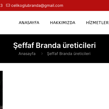
63
celikoglubranda@gmail.com
ANASAYFA
HAKKIMIZDA
HİZMETLER
Şeffaf Branda üreticileri
Anasayfa
Şeffaf Branda üreticileri